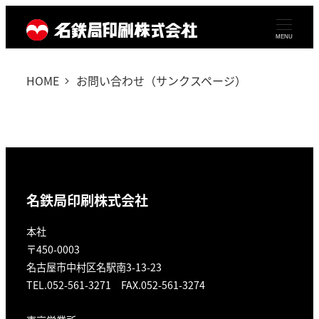
メ
イ
MENU
ン
HOME
お問い合わせ（サンクスページ）
コ
ン
テ
ン
ツ
へ
名鉄局印刷株式会社
移
本社
動
〒450-0003
名古屋市中村区名駅南3-13-23
TEL.052-561-3271 FAX.052-561-3274