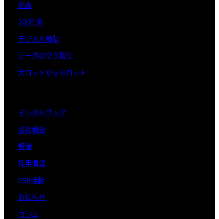
組版
2次利用
デジタル検版
データのやり取り
大ロットから小ロット
デジタルブック
会社概要
設備
採用情報
CSR活動
お知らせ
コラム