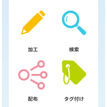
加工
検索
配布
タグ付け