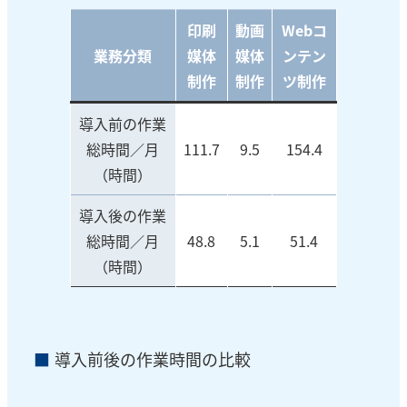
印刷
動画
Webコ
業務分類
媒体
媒体
ンテン
制作
制作
ツ制作
導入前の作業
総時間／月
111.7
9.5
154.4
（時間）
導入後の作業
総時間／月
48.8
5.1
51.4
（時間）
■
導入前後の作業時間の比較