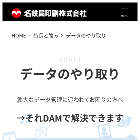
メ
イ
MENU
ン
HOME
特長と強み
データのやり取り
コ
ン
テ
CIERTO
ン
データのやり取り
ツ
へ
移
膨大なデータ管理に追われてお困りの方へ
動
→それDAMで解決できます