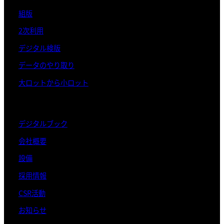
組版
2次利用
デジタル検版
データのやり取り
大ロットから小ロット
デジタルブック
会社概要
設備
採用情報
CSR活動
お知らせ