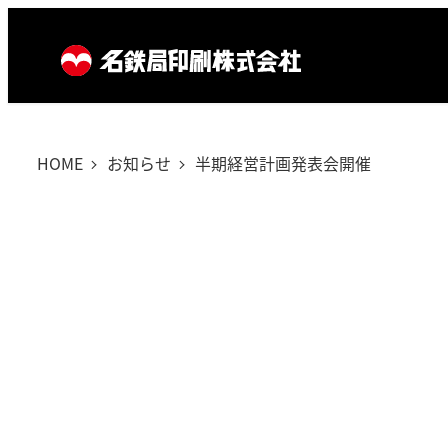
メ
イ
ン
コ
ン
テ
HOME
お知らせ
半期経営計画発表会開催
ン
ツ
へ
移
動