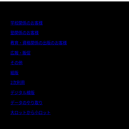
学校関係のお客様
塾関係のお客様
教育・資格関係の出版のお客様
広報・販促
その他
組版
2次利用
デジタル検版
データのやり取り
大ロットから小ロット