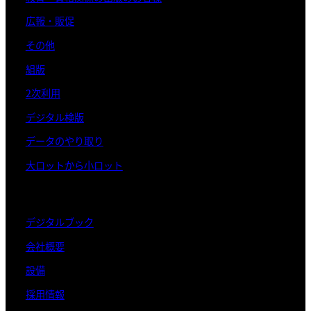
広報・販促
その他
組版
2次利用
デジタル検版
データのやり取り
大ロットから小ロット
デジタルブック
会社概要
設備
採用情報