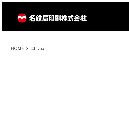
メ
イ
ン
コ
ン
HOME
コラム
テ
ン
ツ
へ
移
動