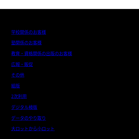
学校関係のお客様
塾関係のお客様
教育・資格関係の出版のお客様
広報・販促
その他
組版
2次利用
デジタル検版
データのやり取り
大ロットから小ロット